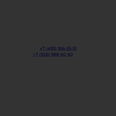
Контакты
С ЛЮБОВЬЮ,
КОМАНДА "БИРОДРОМ"
Номер телефона
Бронь стола:
+7 (495) 956-55-51
Доставка:
+7 (926) 988-60-60
Время работы:
пн-чт 12:00–00:00
пт-сб 12:00-02:00
вс 12:00-00:00
Адрес:
г. Москва ул. Народного Ополчения, д. 23,
к.1