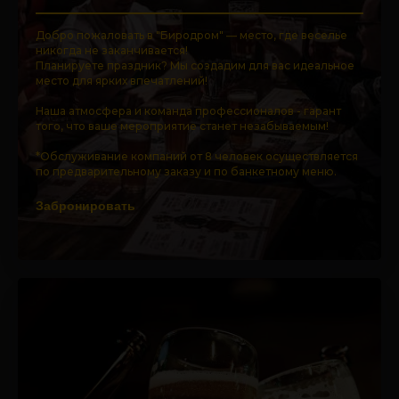
Добро пожаловать в "Биродром" — место, где веселье
никогда не заканчивается!
Планируете праздник? Мы создадим для вас идеальное
место для ярких впечатлений!
Наша атмосфера и команда профессионалов - гарант
того, что ваше мероприятие станет незабываемым!
*Обслуживание компаний от 8 человек осуществляется
по предварительному заказу и по банкетному меню.
Забронировать